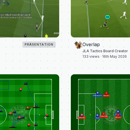
Overlap
PRÄSENTATION
JLA Tactics Board Creator
133
views ·
16th May 2026
2
HAKIMI
14
DIAZ
ADARABIOYO
BROOKS
5
MARQUINHOS
10
MUSIALA
10
17
MBELE
VITINHA
45
CAICEDO
PAVLOVIC
39
EVANILSON
SAFONOV
87
KROUPI
6
SANCHEZ
LAVIA
NEVES
KIMMICH
51
9
PACHO
33
KANE
ZAIRE-EMERY