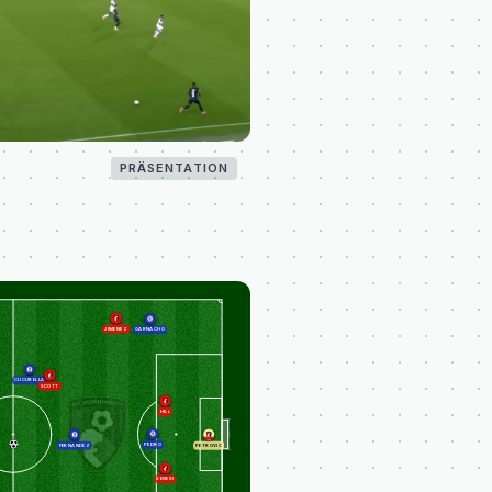
PRÄSENTATION
JIMENEZ
GARNACHO
CUCURELLA
SCOTT
HILL
PEDRO
FERNANDEZ
PETROVIC
SENESI