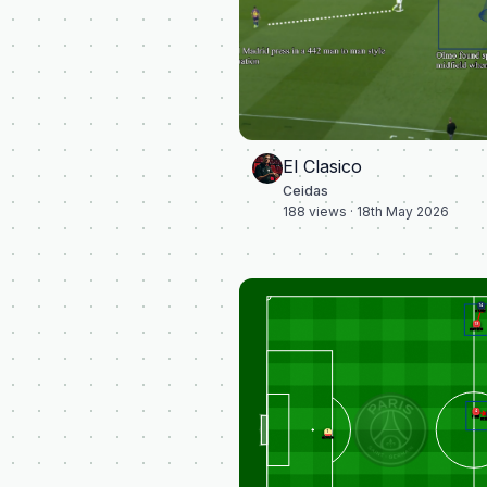
El Clasico
Ceidas
188
views ·
18th May 2026
14
DOUE
19
DAVIES
4
TAH
DE
1
NEUER