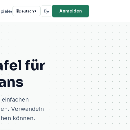
🌐
Anmelden
piele
Deutsch
▼
▾
fel für
Fans
 einfachen
ären. Verwandeln
tehen können.