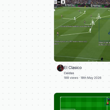
El Clasico
Ceidas
188
views ·
18th May 2026
14
DOUE
19
DAVIES