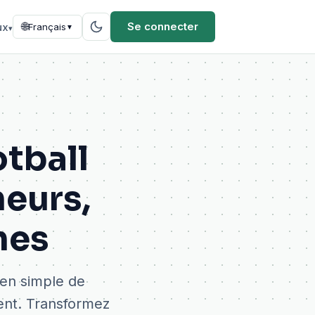
🌐
Se connecter
ux
Français
▼
▾
otball
eurs,
nes
yen simple de
ent. Transformez