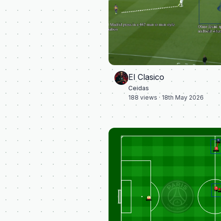
El Clasico
Ceidas
188
views ·
18th May 2026
14
DOUE
19
DAVIES
4
TAH
DE
1
NEUER