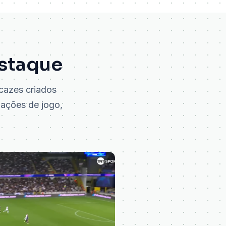
staque
icazes criados
tuações de jogo,