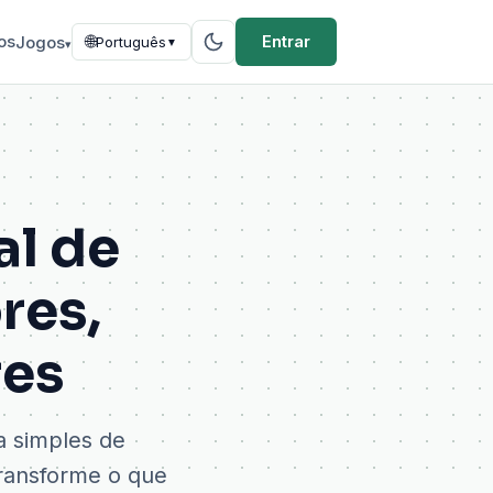
os
🌐
Entrar
Jogos
Português
▼
▾
al de
res,
res
a simples de
Transforme o que