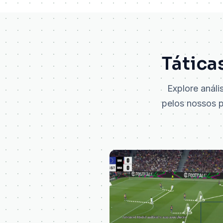
Tátic
Explore análi
pelos nossos pr