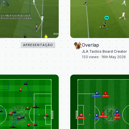
Overlap
APRESENTAÇÃO
JLA Tactics Board Creator
133
views ·
16th May 2026
2
HAKIMI
14
DIAZ
ADARABIOYO
BROOKS
5
MARQUINHOS
10
MUSIALA
10
17
MBELE
VITINHA
45
CAICEDO
PAVLOVIC
39
EVANILSON
SAFONOV
87
KROUPI
6
SANCHEZ
LAVIA
NEVES
KIMMICH
51
9
PACHO
33
KANE
ZAIRE-EMERY