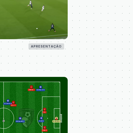
APRESENTAÇÃO
JIMENEZ
GARNACHO
CUCURELLA
SCOTT
HILL
PEDRO
FERNANDEZ
PETROVIC
SENESI